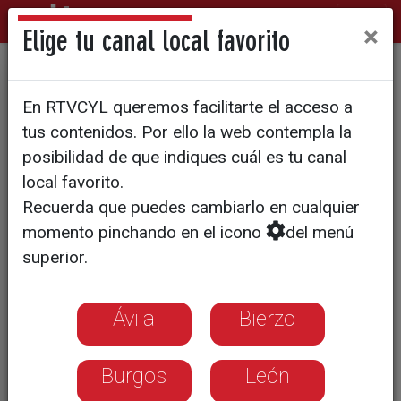
×
Elige tu canal local favorito
Controlado el incendio de
En RTVCYL queremos facilitarte el acceso a
Tardelcuente tras quemar 5
tus contenidos. Por ello la web contempla la
hectáreas de pinar
posibilidad de que indiques cuál es tu canal
local favorito.
Recuerda que puedes cambiarlo en cualquier
momento pinchando en el icono
del menú
superior.
Ávila
Bierzo
Burgos
León