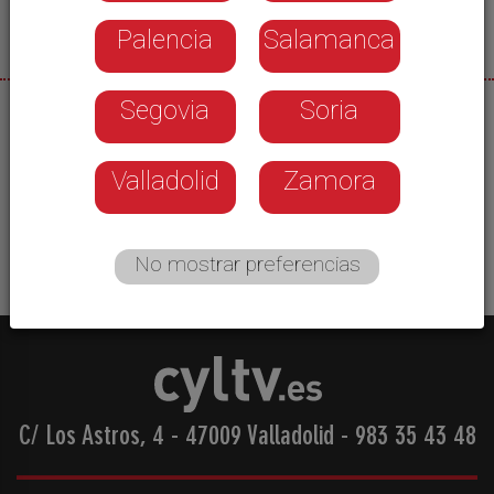
Palencia
Salamanca
Segovia
Soria
02/07/2026
El incendio de Tardelcuende ha calcinado casi 5
Valladolid
Zamora
hectáreas de masa arbolada. Informa: Lucas
Tarancón.
No mostrar preferencias
C/ Los Astros, 4 - 47009 Valladolid
-
983 35 43 48