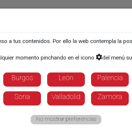
ias
Programas
Guía TV
La 8
El Tiempo
Corporativo
o a tus contenidos. Por ello la web contempla la posi
 las obras del Museo de S
lquier momento pinchando en el icono
del menú su
evisto para 2027
Burgos
León
Palencia
Soria
Valladolid
Zamora
No mostrar preferencias