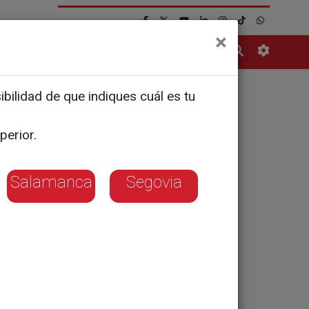
×
Contacto
bilidad de que indiques cuál es tu
emana
perior.
Salamanca
Segovia