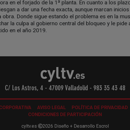
ora en el forjado de la 1ª planta. En cuanto a los plaz
iesgan a dar una fecha exacta, aunque marcan inicios
a obra. Donde sigue estando el problema es en la mus
char la culpa al gobierno central del bloqueo y le pid
ido en el año 2019.
C/ Los Astros, 4 - 47009 Valladolid
-
983 35 43 48
 CORPORATIVA
AVISO LEGAL
POLÍTICA DE PRIVACIDAD
CONDICIONES DE PARTICIPACIÓN
cyltv.es
2026
Diseño + Desarrollo
Escrol