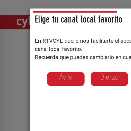
Elige tu canal local favorito
Directos
Notic
En RTVCYL queremos facilitarte el acces
El fin de
canal local favorito.
Recuerda que puedes cambiarlo en cua
Santa, pr
Ávila
Bierzo