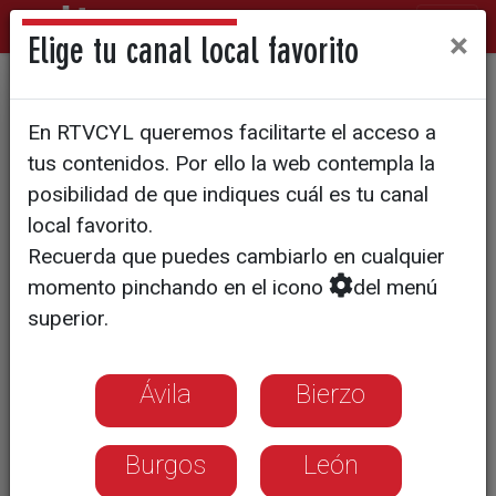
×
Elige tu canal local favorito
Derrota frente a uno de los
En RTVCYL queremos facilitarte el acceso a
favoritos
tus contenidos. Por ello la web contempla la
posibilidad de que indiques cuál es tu canal
local favorito.
Recuerda que puedes cambiarlo en cualquier
momento pinchando en el icono
del menú
superior.
Ávila
Bierzo
Burgos
León