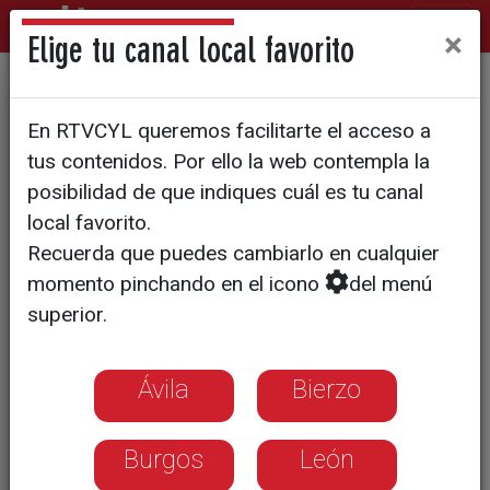
×
Elige tu canal local favorito
LA DGT recauda 3,6 millones
En RTVCYL queremos facilitarte el acceso a
de euros en Soria
tus contenidos. Por ello la web contempla la
posibilidad de que indiques cuál es tu canal
local favorito.
Recuerda que puedes cambiarlo en cualquier
momento pinchando en el icono
del menú
superior.
Ávila
Bierzo
Burgos
León