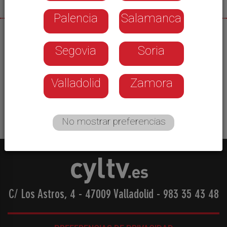
Palencia
Salamanca
08/08/2026
Segovia
Soria
La DGT dispara su recaudación en Castilla y León
hasta los 55,5 millones, la mitad gracias a los
radares fijos. De ese importe, 3,6 millones de
Valladolid
Zamora
euros corresponden a la provincia de Soria.
No mostrar preferencias
C/ Los Astros, 4 - 47009 Valladolid
-
983 35 43 48