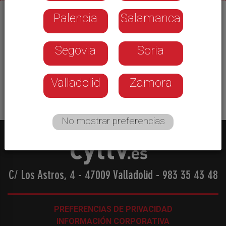
Palencia
Salamanca
03/09/2025
Balonmano Nava Viveros Herol cuida todos los
Segovia
Soria
detalles durante la pretemporada. Sesiones más
intensas de entrenamiento para una rejuvenecida
plantilla. Se ha incorporado un nutricionista.
Valladolid
Zamora
No mostrar preferencias
C/ Los Astros, 4 - 47009 Valladolid
-
983 35 43 48
PREFERENCIAS DE PRIVACIDAD
INFORMACIÓN CORPORATIVA