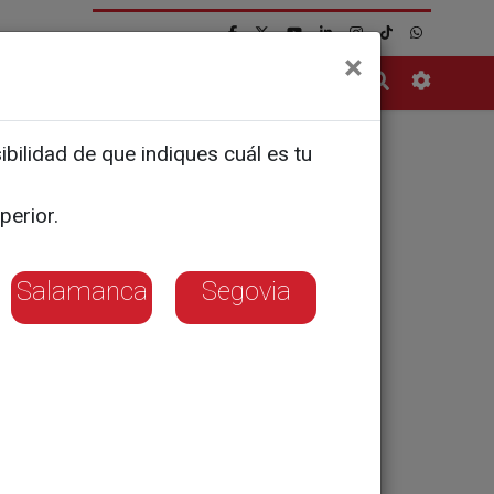
×
Contacto
bilidad de que indiques cuál es tu
a y León
perior.
ti?
Salamanca
Segovia