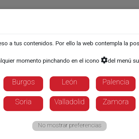
ias
Programas
Guía TV
La 8
El Tiempo
Corporativo
o a tus contenidos. Por ello la web contempla la posi
no representará a Castill
lquier momento pinchando en el icono
del menú su
urso ¿Qué es un rey para 
Burgos
León
Palencia
Soria
Valladolid
Zamora
No mostrar preferencias