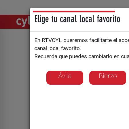
Elige tu canal local favorito
Directos
Notic
En RTVCYL queremos facilitarte el acces
Un zamora
canal local favorito.
Recuerda que puedes cambiarlo en cua
en el conc
Ávila
Bierzo