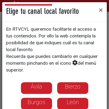
×
Elige tu canal local favorito
Cruz Roja premia la
En RTVCYL queremos facilitarte el acceso a
colaboración de las empresas
tus contenidos. Por ello la web contempla la
segovianas
posibilidad de que indiques cuál es tu canal
local favorito.
Recuerda que puedes cambiarlo en cualquier
momento pinchando en el icono
del menú
superior.
Ávila
Bierzo
Burgos
León