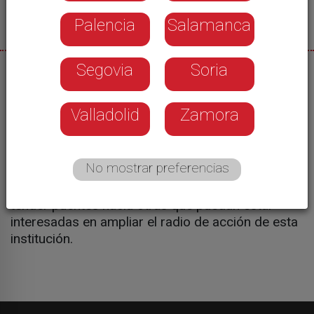
Palencia
Salamanca
Segovia
Soria
13/03/2025
La delegación de Cruz Roja en Segovia ha
Valladolid
Zamora
entregado por primera vez sus premios a
empresas que inspiran y marcan la diferencia.
Una iniciativa que sirve para estrechar lazos con
No mostrar preferencias
empresas con las que la colaboración viene
siendo activa durante años, pero también para
tender puentes hacia otras que puedan estar
interesadas en ampliar el radio de acción de esta
institución.