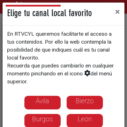
×
Elige tu canal local favorito
La Diputación presenta un
En RTVCYL queremos facilitarte el acceso a
recinto ferial renovado y
tus contenidos. Por ello la web contempla la
sostenible
posibilidad de que indiques cuál es tu canal
local favorito.
Recuerda que puedes cambiarlo en cualquier
momento pinchando en el icono
del menú
superior.
Ávila
Bierzo
Burgos
León