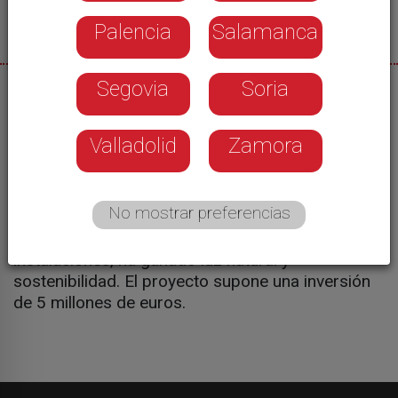
Palencia
Salamanca
Segovia
Soria
30/06/2026
La reforma del recinto ferial de la diputación de
Valladolid
Zamora
Salamanca llega a su fin. Se ha llevado a cabo a lo
largo de los últimos meses, una remodelación
integral del recinto con mejoras tanto en el
No mostrar preferencias
bulevar como en las naves del mercado de
ganados. Una reforma que ha modernizado las
instalaciones, ha ganado luz natural y
sostenibilidad. El proyecto supone una inversión
de 5 millones de euros.