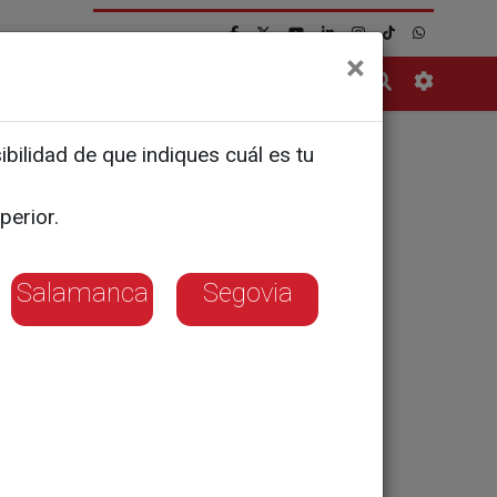
×
Contacto
bilidad de que indiques cuál es tu
elan en
perior.
Salamanca
Segovia