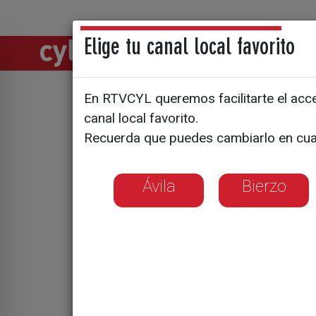
Elige tu canal local favorito
Directos
Notic
En RTVCYL queremos facilitarte el acces
Dos nuevo
canal local favorito.
Recuerda que puedes cambiarlo en cua
Gredos
Ávila
Bierzo