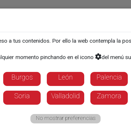
ias
Programas
Guía TV
La 8
El Tiempo
Corporativo
o a tus contenidos. Por ello la web contempla la posi
s quebrantahuesos ya vu
lquier momento pinchando en el icono
del menú su
Burgos
León
Palencia
Soria
Valladolid
Zamora
No mostrar preferencias