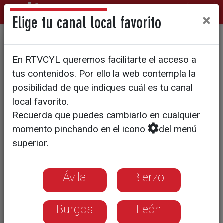
×
Elige tu canal local favorito
Polémica en Diputación por la
En RTVCYL queremos facilitarte el acceso a
modificación presupuestaria
tus contenidos. Por ello la web contempla la
y la inversión para los
posibilidad de que indiques cuál es tu canal
local favorito.
municipios
Recuerda que puedes cambiarlo en cualquier
momento pinchando en el icono
del menú
superior.
Ávila
Bierzo
Burgos
León