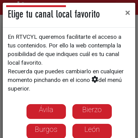
×
Elige tu canal local favorito
PP y Vox cierran su acuerdo
En RTVCYL queremos facilitarte el acceso a
de gobierno en Castilla y
tus contenidos. Por ello la web contempla la
León
posibilidad de que indiques cuál es tu canal
local favorito.
Recuerda que puedes cambiarlo en cualquier
momento pinchando en el icono
del menú
superior.
Ávila
Bierzo
Burgos
León