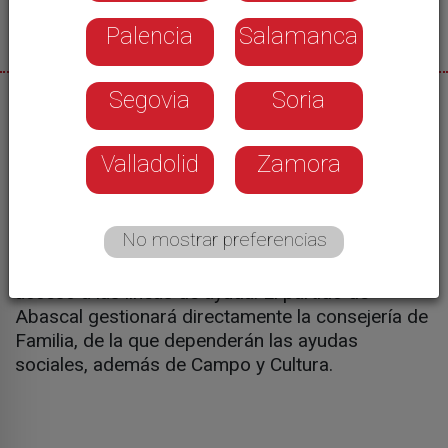
Palencia
Salamanca
Segovia
Soria
03/06/2026
Acuerdo entre PP y Vox para el gobierno de
Valladolid
Zamora
Castilla y León. Alfonso Fernández Mañueco será
presidente y Carlos Pollán el primer
vicepresidente. El pacto de programa establece
No mostrar preferencias
324 medidas e incluye el principio de prioridad de
las personas nacidas en Castilla y León en el
acceso a las líneas de ayuda. El partido de
Abascal gestionará directamente la consejería de
Familia, de la que dependerán las ayudas
sociales, además de Campo y Cultura.