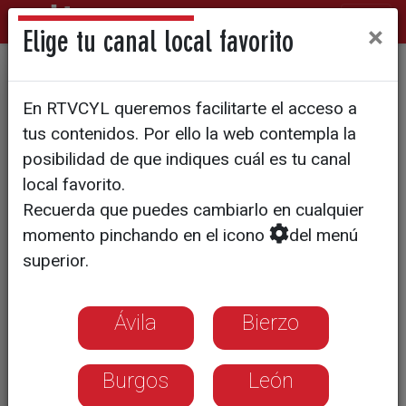
×
Elige tu canal local favorito
Nueva Edición de "Verano
En RTVCYL queremos facilitarte el acceso a
Activo"
tus contenidos. Por ello la web contempla la
posibilidad de que indiques cuál es tu canal
local favorito.
Recuerda que puedes cambiarlo en cualquier
momento pinchando en el icono
del menú
superior.
Ávila
Bierzo
Burgos
León