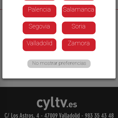
Palencia
Salamanca
06/07/2026
Segovia
Soria
La iniciativa llegará este verano a 40 localidades
Valladolid
Zamora
de menos de 600 habitantes. Con el objetivo de
ofrecer alternativas de ocio saludable durante los
meses de julio y agosto con dinámicas de 4 a 5
No mostrar preferencias
horas en turnos de mañana y tarde.
C/ Los Astros, 4 - 47009 Valladolid
-
983 35 43 48