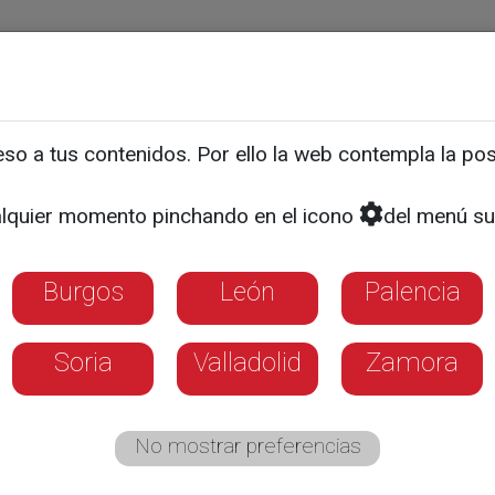
ias
Programas
Guía TV
La 8
El Tiempo
Corporativo
o a tus contenidos. Por ello la web contempla la posi
e ya dirige a Tizona
lquier momento pinchando en el icono
del menú su
Burgos
León
Palencia
Soria
Valladolid
Zamora
No mostrar preferencias