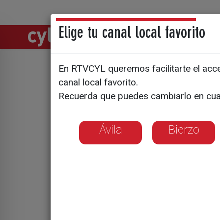
Elige tu canal local favorito
Directos
Notic
En RTVCYL queremos facilitarte el acces
Jordi Just
canal local favorito.
Recuerda que puedes cambiarlo en cua
Ávila
Bierzo