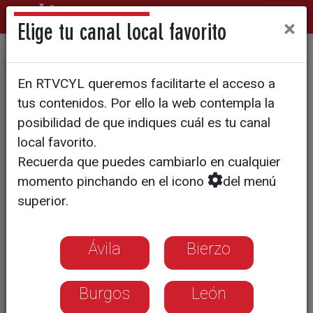
×
Elige tu canal local favorito
'Vallkirias Pisuerga', remar
En RTVCYL queremos facilitarte el acceso a
como vía de escape
tus contenidos. Por ello la web contempla la
posibilidad de que indiques cuál es tu canal
local favorito.
Recuerda que puedes cambiarlo en cualquier
momento pinchando en el icono
del menú
superior.
Ávila
Bierzo
Burgos
León