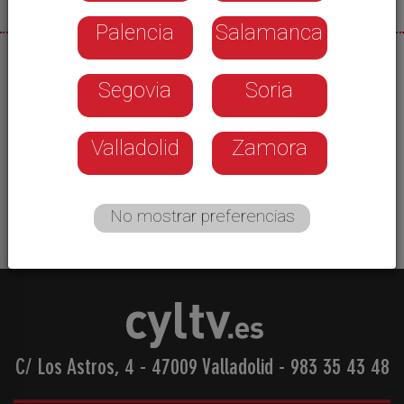
Palencia
Salamanca
01/06/2026
Segovia
Soria
El próximo día 17 se cumplen 3 años del inicio del
mandato municipal y algunos grupos ya empiezan
a hacer balance. Es el caso de Ciudadanos. Su
Valladolid
Zamora
portavoz, Noemí Otero, asegura que han sido tres
años de continuismo, improvisación y decepción.
No mostrar preferencias
C/ Los Astros, 4 - 47009 Valladolid
-
983 35 43 48