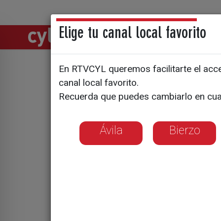
Elige tu canal local favorito
Directos
Notic
En RTVCYL queremos facilitarte el acces
Buena cos
canal local favorito.
Recuerda que puedes cambiarlo en cua
Ávila
Ávila
Bierzo