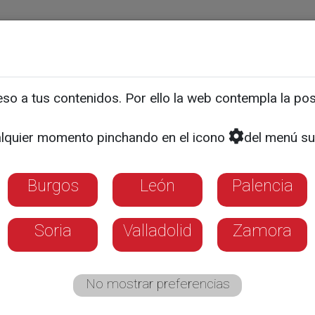
ias
Programas
Guía TV
La 8
El Tiempo
Corporativo
o a tus contenidos. Por ello la web contempla la posi
echa de cereal en la prov
lquier momento pinchando en el icono
del menú su
Burgos
León
Palencia
Soria
Valladolid
Zamora
No mostrar preferencias