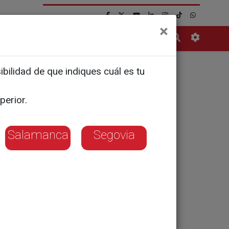
×
Contacto
bilidad de que indiques cuál es tu
incia de
perior.
Salamanca
Segovia