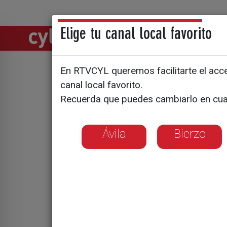
Elige tu canal local favorito
Directos
Notic
En RTVCYL queremos facilitarte el acces
Feria del 
canal local favorito.
Recuerda que puedes cambiarlo en cua
Ávila
Bierzo