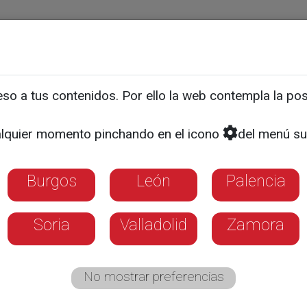
ias
Programas
Guía TV
La 8
El Tiempo
Corporativo
o a tus contenidos. Por ello la web contempla la posi
Vino de Toro 2026
lquier momento pinchando en el icono
del menú su
Burgos
León
Palencia
Soria
Valladolid
Zamora
No mostrar preferencias