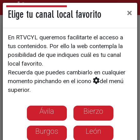
×
Elige tu canal local favorito
Las cuatro mociones
En RTVCYL queremos facilitarte el acceso a
presentadas en el pleno de
tus contenidos. Por ello la web contempla la
mayo de la Diputación han
posibilidad de que indiques cuál es tu canal
local favorito.
sido rechazadas
Recuerda que puedes cambiarlo en cualquier
momento pinchando en el icono
del menú
superior.
Ávila
Bierzo
Burgos
León