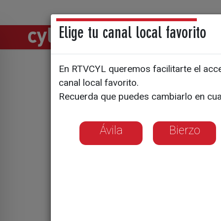
Elige tu canal local favorito
Directos
Notic
En RTVCYL queremos facilitarte el acces
Soria, ent
canal local favorito.
Recuerda que puedes cambiarlo en cua
de sangre
Ávila
Bierzo