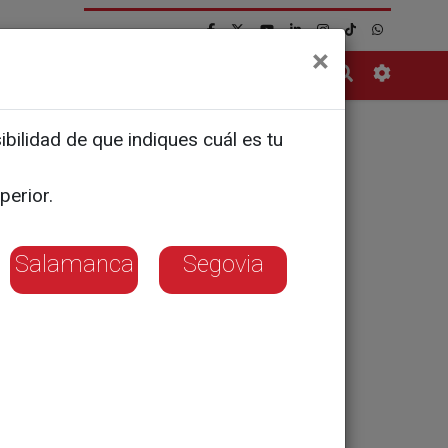
×
Contacto
bilidad de que indiques cuál es tu
 donación
perior.
Salamanca
Segovia