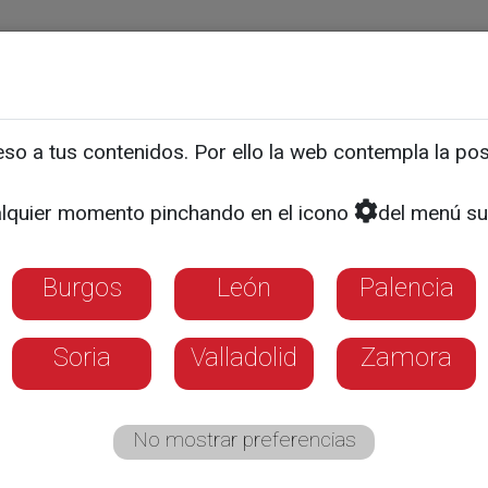
ias
Programas
Guía TV
La 8
El Tiempo
Corporativo
o a tus contenidos. Por ello la web contempla la posi
re los mejores índices de
lquier momento pinchando en el icono
del menú su
Burgos
León
Palencia
Soria
Valladolid
Zamora
No mostrar preferencias