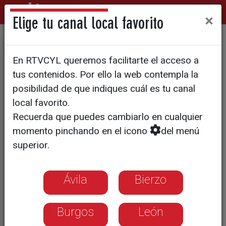
×
Elige tu canal local favorito
Mojados llena su agenda en
En RTVCYL queremos facilitarte el acceso a
torno al eclipse
tus contenidos. Por ello la web contempla la
posibilidad de que indiques cuál es tu canal
local favorito.
Recuerda que puedes cambiarlo en cualquier
momento pinchando en el icono
del menú
superior.
Ávila
Bierzo
Burgos
León