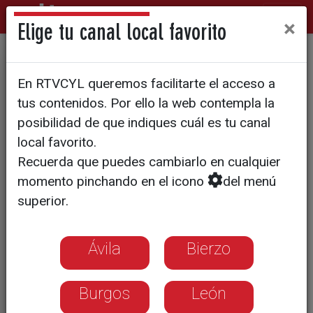
×
Elige tu canal local favorito
La Fundación ZamorArte
En RTVCYL queremos facilitarte el acceso a
celebra su Gala Anual en el
tus contenidos. Por ello la web contempla la
Seminario San Atilano
posibilidad de que indiques cuál es tu canal
local favorito.
Recuerda que puedes cambiarlo en cualquier
momento pinchando en el icono
del menú
superior.
Ávila
Bierzo
Burgos
León