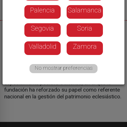
Palencia
Salamanca
Segovia
Soria
29/05/2026
La Fundación ZamorArte celebró ayer su Gala
Valladolid
Zamora
Anual en el Seminario San Atilano para presentar
el trabajo realizado durante el último año y los
avances en conservación y gestión del patrimonio
No mostrar preferencias
religioso de la provincia. La gala llenó el teatro del
Seminario y sirvió para hacer balance de un año
especialmente positivo e intenso, en el que la
fundación ha reforzado su papel como referente
nacional en la gestión del patrimonio eclesiástico.