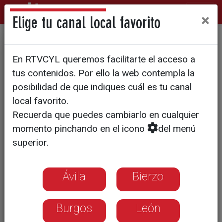
×
Elige tu canal local favorito
1.700 cirujanos de toda
En RTVCYL queremos facilitarte el acceso a
España se reúnen en
tus contenidos. Por ello la web contempla la
Valladolid para conocer los
posibilidad de que indiques cuál es tu canal
local favorito.
avances de la tecnología
Recuerda que puedes cambiarlo en cualquier
quirúrgica
momento pinchando en el icono
del menú
superior.
Ávila
Bierzo
Burgos
León