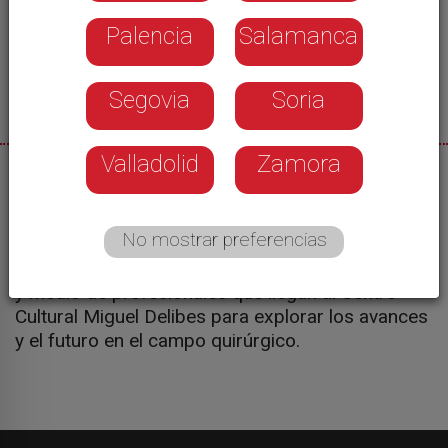
Palencia
Salamanca
Segovia
Soria
Valladolid
Zamora
04/11/2025
Valladolid acoge la XXV Reunión Nacional de
No mostrar preferencias
Cirugía. Bajo el lema ‘Cirug.I.A.: Innovar, aprender
y curar’, esta reunión congregará a más de millar
y medio de profesionales que llegan al Centro
Cultural Miguel Delibes para explorar los avances
y el futuro en el campo quirúrgico.