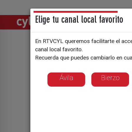
Elige tu canal local favorito
Directos
Notic
En RTVCYL queremos facilitarte el acces
El Zurbar
canal local favorito.
Recuerda que puedes cambiarlo en cua
impacto
Ávila
Bierzo