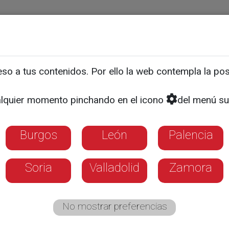
ias
Programas
Guía TV
La 8
El Tiempo
Corporativo
o a tus contenidos. Por ello la web contempla la posi
án generó más de 1,4 mill
lquier momento pinchando en el icono
del menú su
Burgos
León
Palencia
Soria
Valladolid
Zamora
No mostrar preferencias