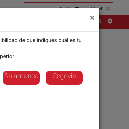
×
Contacto
bilidad de que indiques cuál es tu
ones € de
perior.
Salamanca
Segovia