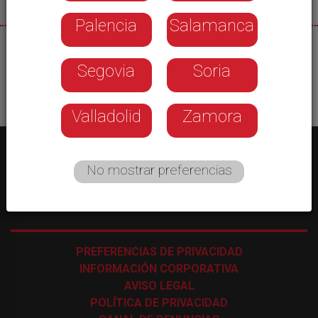
Palencia
Salamanca
08/08/2026
Segovia
Soria
Valladolid
Zamora
No mostrar preferencias
C/ Los Astros, 4 - 47009 Valladolid
-
983 35 43 48
PREFERENCIAS DE PRIVACIDAD
INFORMACIÓN CORPORATIVA
AVISO LEGAL
POLÍTICA DE PRIVACIDAD