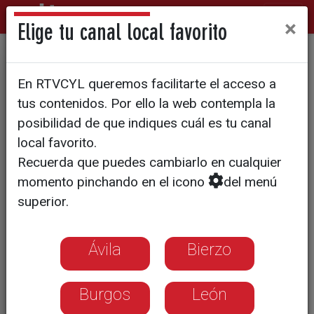
×
Elige tu canal local favorito
Vox asume que puede salir
En RTVCYL queremos facilitarte el acceso a
del Gobierno
tus contenidos. Por ello la web contempla la
posibilidad de que indiques cuál es tu canal
local favorito.
Recuerda que puedes cambiarlo en cualquier
momento pinchando en el icono
del menú
superior.
Ávila
Bierzo
Burgos
León