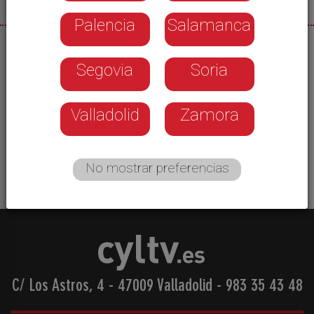
Palencia
Salamanca
23/11/2025
Segovia
Soria
El 26 de noviembre de 1504 moría la reina Isabel
I de Castilla –Isabel la Católica- en Medina del
Campo. Con motivo de este aniversario, la Orden
Valladolid
Zamora
de la Jarra y el Grifo ha recreado, una vez más,
aquel momento histórico
No mostrar preferencias
C/ Los Astros, 4 - 47009 Valladolid
-
983 35 43 48