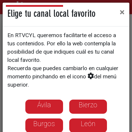
×
Elige tu canal local favorito
Medina recuerda la muerte
En RTVCYL queremos facilitarte el acceso a
de Isabel I de Castilla
tus contenidos. Por ello la web contempla la
posibilidad de que indiques cuál es tu canal
local favorito.
Recuerda que puedes cambiarlo en cualquier
momento pinchando en el icono
del menú
superior.
Ávila
Bierzo
Burgos
León