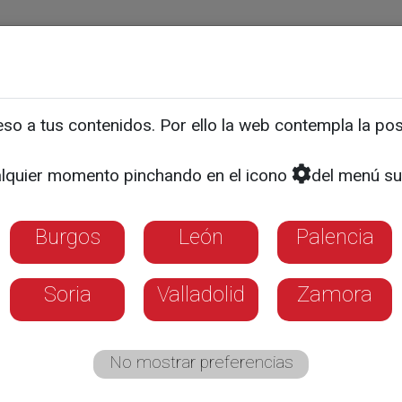
ias
Programas
Guía TV
La 8
El Tiempo
Corporativo
o a tus contenidos. Por ello la web contempla la posi
 los Usuarios de Sanabria
lquier momento pinchando en el icono
del menú su
e un nuevo tren a Zamora
Burgos
León
Palencia
Soria
Valladolid
Zamora
No mostrar preferencias