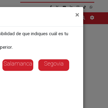
×
Contacto
bilidad de que indiques cuál es tu
 tras el
perior.
Salamanca
Segovia