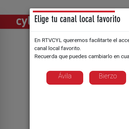
Elige tu canal local favorito
Directos
Notic
En RTVCYL queremos facilitarte el acces
Postura de
canal local favorito.
Recuerda que puedes cambiarlo en cua
anuncio d
Ávila
Bierzo