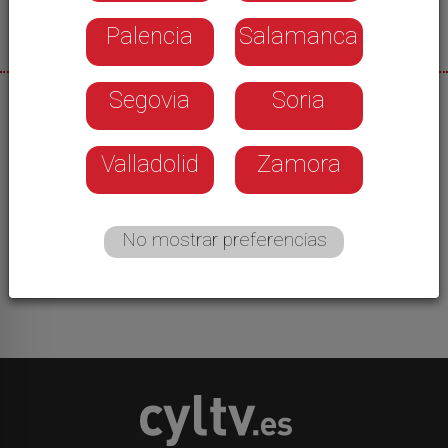
Palencia
Salamanca
Segovia
Soria
31/03/2026
La sala de exposiciones de "Las Francesas", en el
Valladolid
Zamora
centro de Valladolid, estrena hoy una muestra
fotográfica de artistas locales. Se podrá disfrutar
casi durante un mes y nos invita a pararnos un
No mostrar preferencias
instante en acontecimientos normales que pasan
delante de nosotros en nuestra vida diaria.