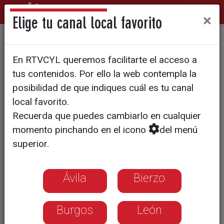
×
Elige tu canal local favorito
56 miradas diferentes nos
En RTVCYL queremos facilitarte el acceso a
ayudan a detenernos en la
tus contenidos. Por ello la web contempla la
vida cotidiana
posibilidad de que indiques cuál es tu canal
local favorito.
Recuerda que puedes cambiarlo en cualquier
momento pinchando en el icono
del menú
superior.
Ávila
Bierzo
Burgos
León