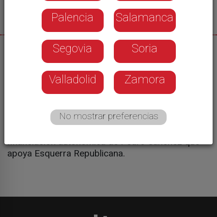
Palencia
Salamanca
Segovia
Soria
08/07/2026
La portavoz del Partido Popular en las Cortes de
Valladolid
Zamora
Castilla y León ha comparecido para valorar las
próximas reuniones que tiene previsto mantener
la delegación socialista de Castilla y León en
No mostrar preferencias
diferentes lugares del país, entre ellos Cataluña.
Pide a Carlos Martínez que rechace el modelo de
financiación autonómica de Pedro Sánchez que
apoya Esquerra Republicana.