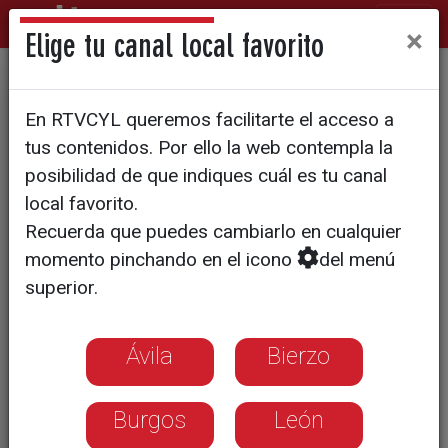
×
Elige tu canal local favorito
El PP pide al PSOECYL
En RTVCYL queremos facilitarte el acceso a
rechazar la financiación
tus contenidos. Por ello la web contempla la
autonómica del gobierno
posibilidad de que indiques cuál es tu canal
local favorito.
Recuerda que puedes cambiarlo en cualquier
momento pinchando en el icono
del menú
superior.
Ávila
Bierzo
Burgos
León