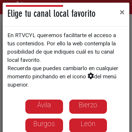
×
Elige tu canal local favorito
Marina Muñoz continúa su
En RTVCYL queremos facilitarte el acceso a
recorrido internacional
tus contenidos. Por ello la web contempla la
posibilidad de que indiques cuál es tu canal
local favorito.
Recuerda que puedes cambiarlo en cualquier
momento pinchando en el icono
del menú
superior.
Ávila
Bierzo
Burgos
León