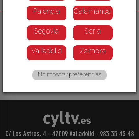
Palencia
Salamanca
08/07/2026
Segovia
Soria
La triatleta cuellarana Marina Muñoz continúa su
recorrido por las pruebas internacionales de este
final de temporada. Tras su paso por la Copa del
Valladolid
Zamora
Mundo, en Hungría, donde se quedaba a las
puertas de la final, ahora afronta dos
competiciones europeas.
No mostrar preferencias
C/ Los Astros, 4 - 47009 Valladolid
-
983 35 43 48