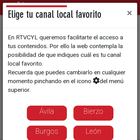
×
Elige tu canal local favorito
Altas y bajas del CD Zamarat
En RTVCYL queremos facilitarte el acceso a
tus contenidos. Por ello la web contempla la
posibilidad de que indiques cuál es tu canal
local favorito.
Recuerda que puedes cambiarlo en cualquier
momento pinchando en el icono
del menú
superior.
Ávila
Bierzo
Burgos
León