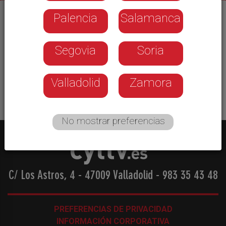
Palencia
Salamanca
24/06/2026
Repaso a los movimientos del Club Deportivo
Segovia
Soria
Zamarat en el mercado de fichajes. Todavía no ha
fichado a ninguna jugadora, pero dice adiós, por
ahora, hasta a siete.
Valladolid
Zamora
No mostrar preferencias
C/ Los Astros, 4 - 47009 Valladolid
-
983 35 43 48
PREFERENCIAS DE PRIVACIDAD
INFORMACIÓN CORPORATIVA