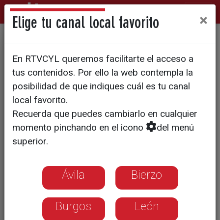
×
Elige tu canal local favorito
Nervios e ilusión en los 2.000
En RTVCYL queremos facilitarte el acceso a
estudiantes leoneses que ya
tus contenidos. Por ello la web contempla la
han comenzado la PAU
posibilidad de que indiques cuál es tu canal
local favorito.
Recuerda que puedes cambiarlo en cualquier
momento pinchando en el icono
del menú
superior.
Ávila
Bierzo
Burgos
León