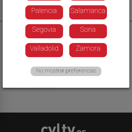
Palencia
Salamanca
Segovia
Soria
02/06/2026
Hoy han comenzado las Pruebas de Acceso a la
Valladolid
Zamora
Universidad para más de dos mil estudiantes
leoneses. Tres días de exámenes que marcarán
su futuro académico y que arrancaban esta
No mostrar preferencias
mañana con la prueba de Lengua Castellana y
Literatura. Nervios, repasos de última hora pero
también mucha ilusión