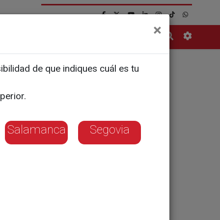
×
Contacto
bilidad de que indiques cuál es tu
enio el
perior.
Salamanca
Segovia