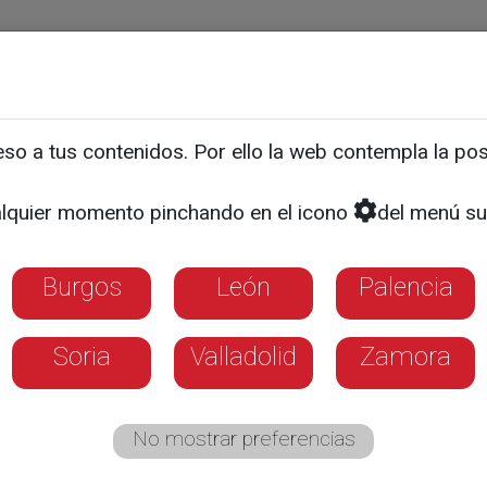
ias
Programas
Guía TV
La 8
El Tiempo
Corporativo
o a tus contenidos. Por ello la web contempla la posi
reúne en la Cúpula del Mil
lquier momento pinchando en el icono
del menú su
tístico de Valladolid
Burgos
León
Palencia
Soria
Valladolid
Zamora
No mostrar preferencias