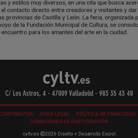
as y estilos muy diversos, en una cita que busca acerc
el contacto directo entre creadores y visitantes y dar v
as provincias de Castilla y León. La feria, organizada p
apoyo de la Fundación Municipal de Cultura, se consol
 encuentro para los amantes del arte en la ciudad.
C/ Los Astros, 4 - 47009 Valladolid
-
983 35 43 48
 CORPORATIVA
AVISO LEGAL
POLÍTICA DE PRIVACIDAD
CONDICIONES DE PARTICIPACIÓN
cyltv.es
2026
Diseño + Desarrollo
Escrol