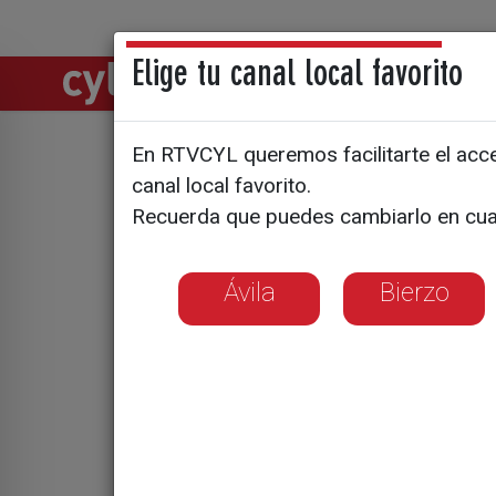
Elige tu canal local favorito
Directos
Notic
En RTVCYL queremos facilitarte el acces
Artecalle 
canal local favorito.
Recuerda que puedes cambiarlo en cua
talento ar
Ávila
Bierzo