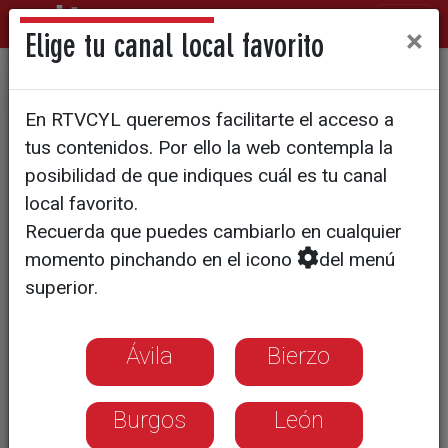
×
Elige tu canal local favorito
El Real Ávila confirma la
En RTVCYL queremos facilitarte el acceso a
renovación de Carlos Pascual
tus contenidos. Por ello la web contempla la
y la incorporación de Gonzalo
posibilidad de que indiques cuál es tu canal
local favorito.
Serrano y Diego Lorenzo
Recuerda que puedes cambiarlo en cualquier
momento pinchando en el icono
del menú
superior.
Ávila
Bierzo
Burgos
León