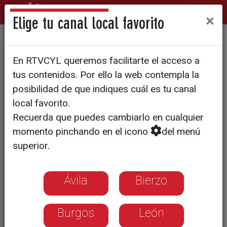
×
Elige tu canal local favorito
Aprobada la ZBE con el voto
En RTVCYL queremos facilitarte el acceso a
en contra de PP y VOX
tus contenidos. Por ello la web contempla la
posibilidad de que indiques cuál es tu canal
local favorito.
Recuerda que puedes cambiarlo en cualquier
momento pinchando en el icono
del menú
superior.
Ávila
Bierzo
Burgos
León