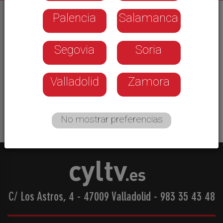
Palencia
Salamanca
22/08/2025
La Marca de Garantía Pera Conferencia del
Segovia
Soria
Bierzo abre hoy la campaña de recogida que se
empezará a generalizar a partir del lunes. La
Asociación Berciana de Agricultores estima una
Valladolid
Zamora
producción de 14 millones de kilos de
extraordinaria calidad
No mostrar preferencias
C/ Los Astros, 4 - 47009 Valladolid
-
983 35 43 48