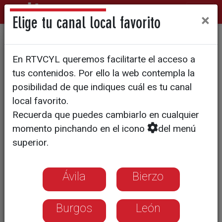
×
Elige tu canal local favorito
El Ayuntamiento de Zamora
En RTVCYL queremos facilitarte el acceso a
avanzar en la revitalización
tus contenidos. Por ello la web contempla la
del Casco Histórico
posibilidad de que indiques cuál es tu canal
local favorito.
Recuerda que puedes cambiarlo en cualquier
momento pinchando en el icono
del menú
superior.
Ávila
Bierzo
Burgos
León