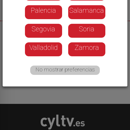
Palencia
Salamanca
Segovia
Soria
09/08/2026
El Ayuntamiento de Zamora ha decidido dar un
Valladolid
Zamora
paso en la revitalización del Casco Histórico y
hoy ha dado el primero de los pasos: aprobar en
junta de gobierno el expediente para la licitación
No mostrar preferencias
de una nuevo plan especial del Casco Histórico.
El actual es del año 2000.