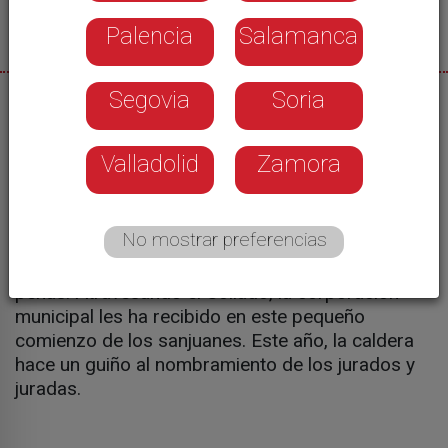
Palencia
Salamanca
Segovia
Soria
22/06/2026
Ya se ha convertido en una tradición sanjuanera
Valladolid
Zamora
más. El lunes previo al inicio de las fiestas,
Alzheimer Soria ha realizado su particular
Domingo de Calderas. Miembros de la asociación
No mostrar preferencias
y usuarios han partido desde la plaza de los Doce
Linajes acompañados de las 12 cuadrillas y las 6
peñas. Atravesando el Collado, la corporación
municipal les ha recibido en este pequeño
comienzo de los sanjuanes. Este año, la caldera
hace un guiño al nombramiento de los jurados y
juradas.