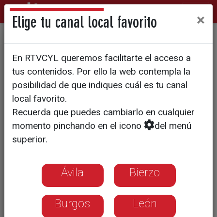
×
Elige tu canal local favorito
Avenida cae ante Valencia,
En RTVCYL queremos facilitarte el acceso a
pero da la cara (70-75)
tus contenidos. Por ello la web contempla la
posibilidad de que indiques cuál es tu canal
local favorito.
Recuerda que puedes cambiarlo en cualquier
momento pinchando en el icono
del menú
superior.
Ávila
Bierzo
Burgos
León