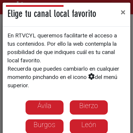
×
Elige tu canal local favorito
Grana y Oro - Segundo
En RTVCYL queremos facilitarte el acceso a
Especial de Navidad
tus contenidos. Por ello la web contempla la
posibilidad de que indiques cuál es tu canal
local favorito.
Recuerda que puedes cambiarlo en cualquier
momento pinchando en el icono
del menú
superior.
Ávila
Bierzo
Burgos
León