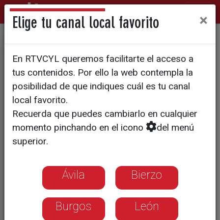
×
Elige tu canal local favorito
En marcha el nuevo gobierno
En RTVCYL queremos facilitarte el acceso a
de CyL
tus contenidos. Por ello la web contempla la
posibilidad de que indiques cuál es tu canal
local favorito.
Recuerda que puedes cambiarlo en cualquier
momento pinchando en el icono
del menú
superior.
Ávila
Bierzo
Burgos
León