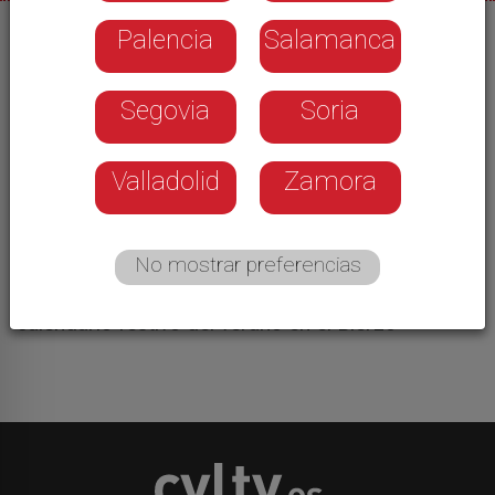
Palencia
Salamanca
28/07/2025
La población de Peñalba se volcó con una nueva
Segovia
Soria
edición de fiesta Mozárabe de la localidad con la
que recrea y adapta los acontecimientos
históricos del siglo X en los que rey Ramiro II
Valladolid
Zamora
entregó la Cruz a la comunidad monástica en
señal de agradecimiento después del triunfo
militar sobre el “infiel” en la batalla de Simancas.
No mostrar preferencias
Es precisamente ese valor social lo que destacan
los organizadores de un evento ya clásico en el
calendario festivo del verano en el Bierzo