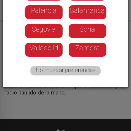
Palencia
Salamanca
Segovia
Soria
29/01/2026
Vive! Radio, la emisora del Grupo Promecal en
Valladolid
Zamora
Ávila, ha emitido su programación desde el CEIP
El Pradillo de la capital abulense. Se trata de un
centro escolar con casi medio siglo de historia y
No mostrar preferencias
que deja huella tanto en los profesores como en
los miles de alumnos que han pasado por sus
aulas. Un día diferente en el que la educación y la
radio han ido de la mano.