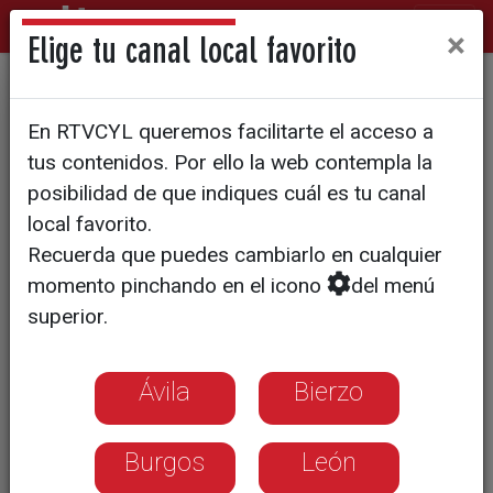
×
Elige tu canal local favorito
Vive! Radio Ávila emite su
En RTVCYL queremos facilitarte el acceso a
programación desde el CEIP
tus contenidos. Por ello la web contempla la
El Pradillo
posibilidad de que indiques cuál es tu canal
local favorito.
Recuerda que puedes cambiarlo en cualquier
momento pinchando en el icono
del menú
superior.
Ávila
Bierzo
Burgos
León