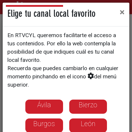
×
Elige tu canal local favorito
La AECC alerta sobre el uso
En RTVCYL queremos facilitarte el acceso a
temprano de vapeadores
tus contenidos. Por ello la web contempla la
posibilidad de que indiques cuál es tu canal
local favorito.
Recuerda que puedes cambiarlo en cualquier
momento pinchando en el icono
del menú
superior.
Ávila
Bierzo
Burgos
León