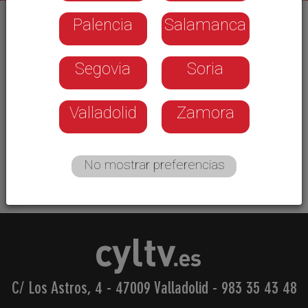
Palencia
Salamanca
09/01/2026
10.000 euros en premios, es lo que ha repartido
Segovia
Soria
el Ayuntamiento de la capital en los concursos
navideños. Siete concursos han sido organizados
a lo largo de de este año en torno a la navidad.
Valladolid
Zamora
Villancicos, belenes, iluminaciones, balcones o
escaparates. Son algunas de las modalidades
que han recibido reconocimientos.
No mostrar preferencias
C/ Los Astros, 4 - 47009 Valladolid
-
983 35 43 48