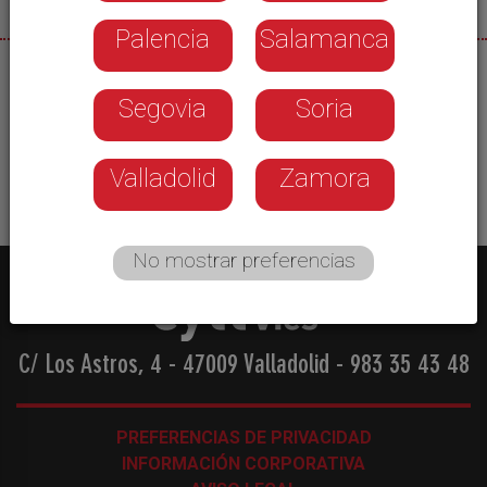
Palencia
Salamanca
02/06/2026
Segovia
Soria
Esperamos continuar con temperaturas máximas
más propias del verano.
Valladolid
Zamora
No mostrar preferencias
C/ Los Astros, 4 - 47009 Valladolid
-
983 35 43 48
PREFERENCIAS DE PRIVACIDAD
INFORMACIÓN CORPORATIVA