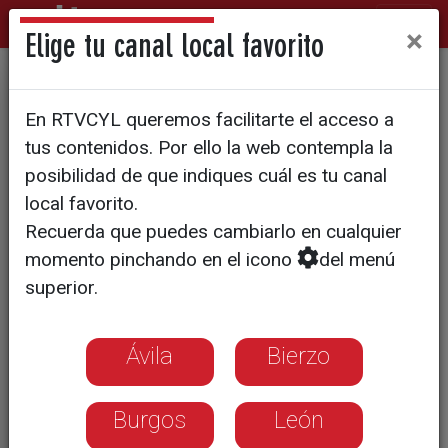
×
Elige tu canal local favorito
La previsión del tiempo para
En RTVCYL queremos facilitarte el acceso a
el miércoles 3 de junio
tus contenidos. Por ello la web contempla la
posibilidad de que indiques cuál es tu canal
local favorito.
Recuerda que puedes cambiarlo en cualquier
momento pinchando en el icono
del menú
superior.
Ávila
Bierzo
Burgos
León