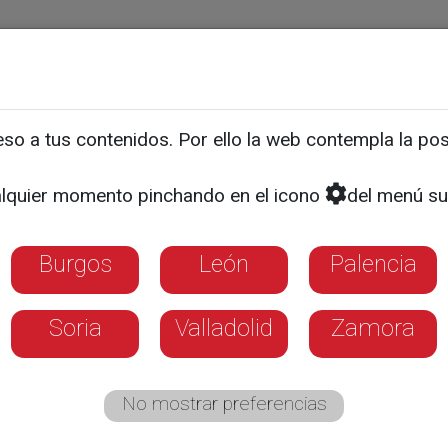
ias
Programas
Guía TV
La 8
El Tiempo
Corporativo
o a tus contenidos. Por ello la web contempla la posi
es de Enfermería se pone
lquier momento pinchando en el icono
del menú su
ulacro de explosión
Burgos
León
Palencia
Soria
Valladolid
Zamora
No mostrar preferencias