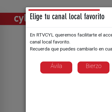
Elige tu canal local favorito
Directos
Notic
En RTVCYL queremos facilitarte el acces
Estudiant
canal local favorito.
Recuerda que puedes cambiarlo en cua
en un sim
Ávila
Bierzo