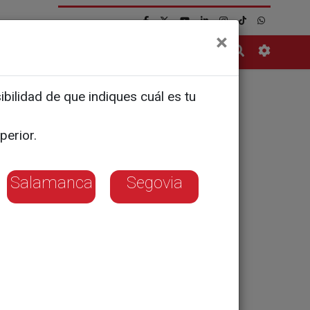
×
Contacto
bilidad de que indiques cuál es tu
n a prueba
perior.
Salamanca
Segovia