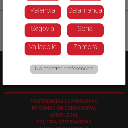
Palencia
Salamanca
10/08/2026
Segovia
Soria
Valladolid
Zamora
No mostrar preferencias
C/ Los Astros, 4 - 47009 Valladolid
-
983 35 43 48
PREFERENCIAS DE PRIVACIDAD
INFORMACIÓN CORPORATIVA
AVISO LEGAL
POLÍTICA DE PRIVACIDAD