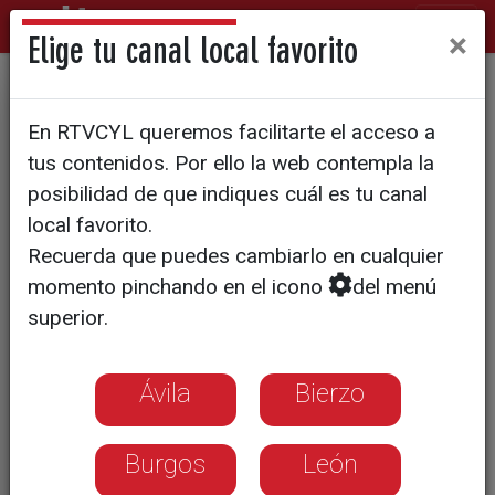
×
Elige tu canal local favorito
Balance del mandato a un
En RTVCYL queremos facilitarte el acceso a
año de volver a las urnas
tus contenidos. Por ello la web contempla la
posibilidad de que indiques cuál es tu canal
local favorito.
Recuerda que puedes cambiarlo en cualquier
momento pinchando en el icono
del menú
superior.
Ávila
Bierzo
Burgos
León