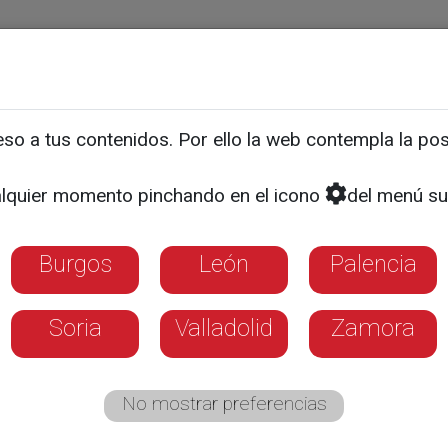
ias
Programas
Guía TV
La 8
El Tiempo
Corporativo
o a tus contenidos. Por ello la web contempla la posi
 reduce los días de telet
lquier momento pinchando en el icono
del menú su
Burgos
León
Palencia
Soria
Valladolid
Zamora
No mostrar preferencias