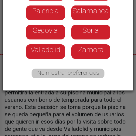
Palencia
Salamanca
Segovia
Soria
Valladolid
Zamora
02/07/2026
No mostrar preferencias
Durante los fines de semana y festivos del
verano, el ayuntamiento de Laguna de Duero solo
permitirá la entrada a su piscina municipal a los
usuarios con bono de temporada para todo el
verano. Esta decisión se toma porque la piscina
se queda pequeña para el volumen de usuarios
que quieren ir esos días por la visita sobre todo
de gente que va desde Valladolid y municipios