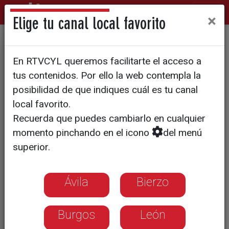
×
Elige tu canal local favorito
Laguna de Duero solo
En RTVCYL queremos facilitarte el acceso a
permitirá entrar a la piscina
tus contenidos. Por ello la web contempla la
municipal a los abonados de
posibilidad de que indiques cuál es tu canal
local favorito.
toda la temporada durante
Recuerda que puedes cambiarlo en cualquier
los fines de semana y
momento pinchando en el icono
del menú
festivos de verano
superior.
Ávila
Bierzo
Burgos
León