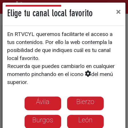
×
Elige tu canal local favorito
Retrasos y colas en la
En RTVCYL queremos facilitarte el acceso a
primera jornada de huelga de
tus contenidos. Por ello la web contempla la
transporte
posibilidad de que indiques cuál es tu canal
local favorito.
Recuerda que puedes cambiarlo en cualquier
momento pinchando en el icono
del menú
superior.
Ávila
Bierzo
Burgos
León