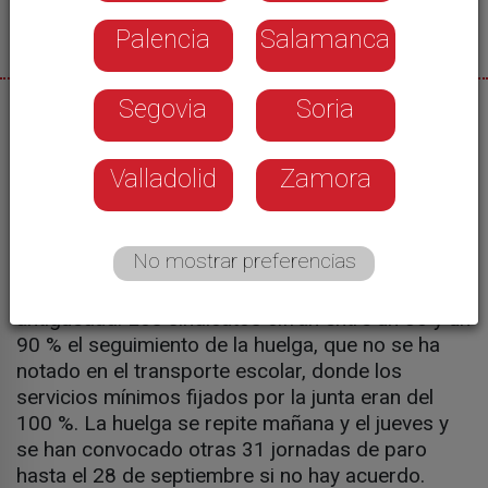
Palencia
Salamanca
Segovia
Soria
06/08/2026
Largas colas y retrasos, en algunos casos de
Valladolid
Zamora
hasta una hora y media, han tenido que sufrir los
viajeros del transporte metropolitano y de la línea
Madrid-Segovia, en la primera jornada de huelga
No mostrar preferencias
de los conductores de autobús, que reclaman
subidas salariales y de dieta y reconocimiento de
antigüedad. Los sindicatos cifran entre un 85 y un
90 % el seguimiento de la huelga, que no se ha
notado en el transporte escolar, donde los
servicios mínimos fijados por la junta eran del
100 %. La huelga se repite mañana y el jueves y
se han convocado otras 31 jornadas de paro
hasta el 28 de septiembre si no hay acuerdo.